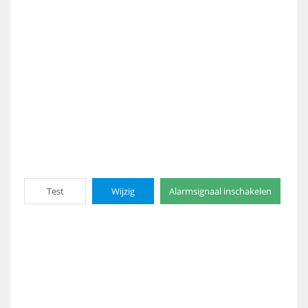
Test
Wijzig
Alarmsignaal inschakelen