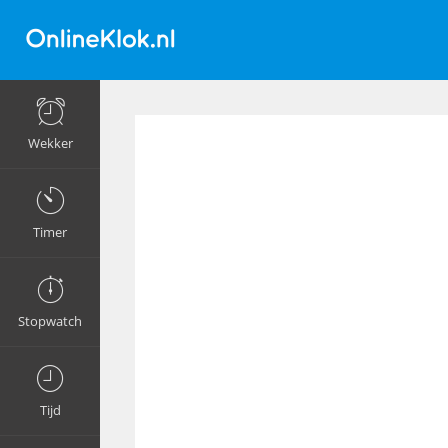
Wekker
Timer
Stopwatch
Tijd