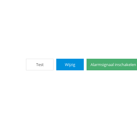
Test
Wijzig
Alarmsignaal inschakelen