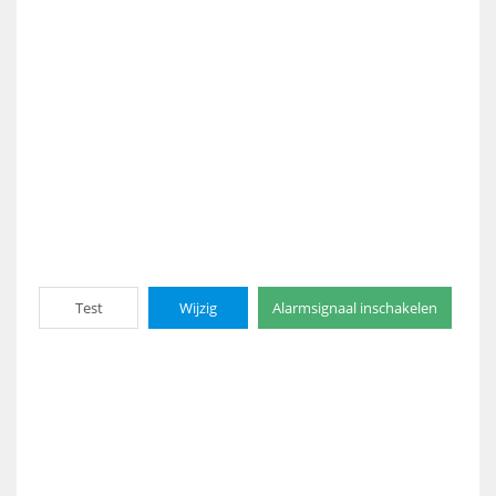
Test
Wijzig
Alarmsignaal inschakelen