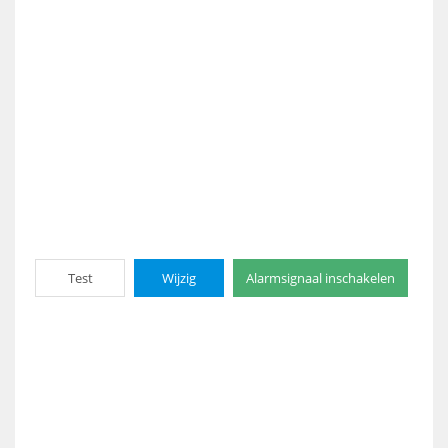
Test
Wijzig
Alarmsignaal inschakelen