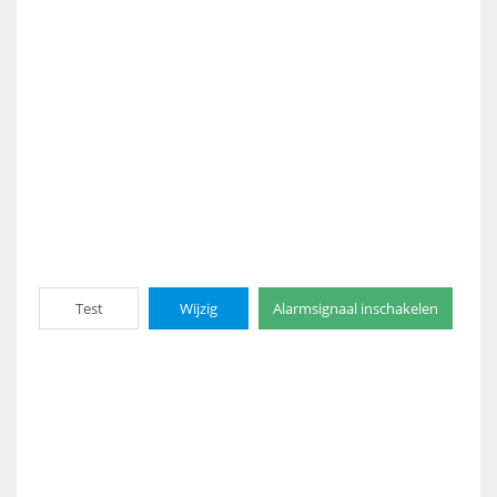
Test
Wijzig
Alarmsignaal inschakelen