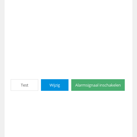
Test
Wijzig
Alarmsignaal inschakelen