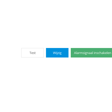
Test
Wijzig
Alarmsignaal inschakelen