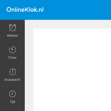
Wekker
Timer
Stopwatch
Tijd