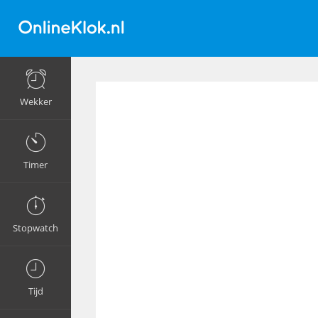
Wekker
Timer
Stopwatch
Tijd