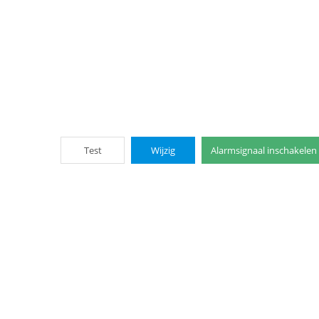
Test
Wijzig
Alarmsignaal inschakelen