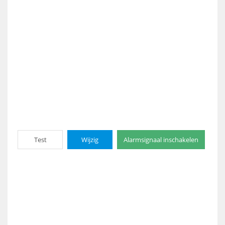
Test
Wijzig
Alarmsignaal inschakelen