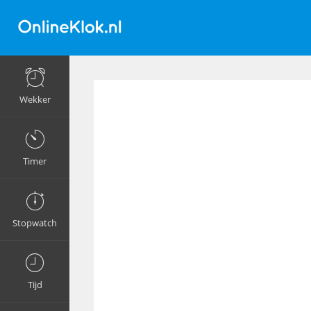
Wekker
Timer
Stopwatch
Tijd