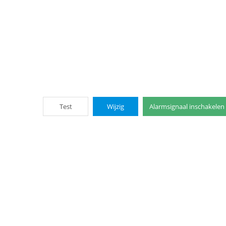
Test
Wijzig
Alarmsignaal inschakelen