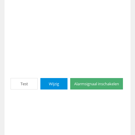
Test
Wijzig
Alarmsignaal inschakelen