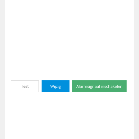
Test
Wijzig
Alarmsignaal inschakelen