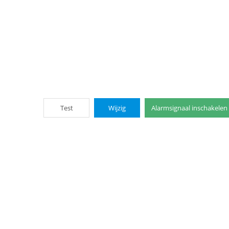
Test
Wijzig
Alarmsignaal inschakelen