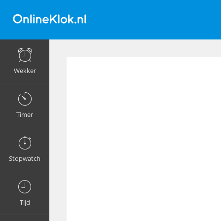
Wekker
Timer
Stopwatch
Tijd