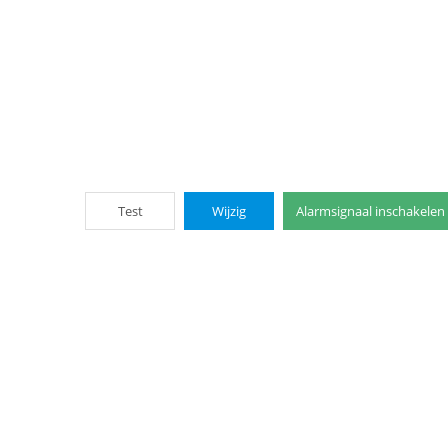
Test
Wijzig
Alarmsignaal inschakelen