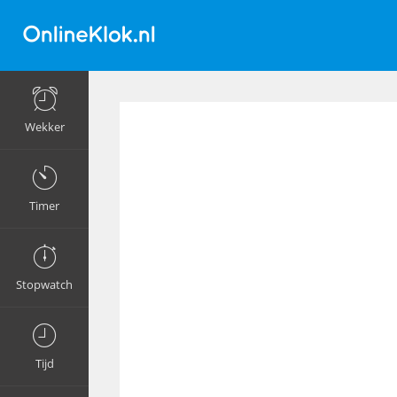
Wekker
Timer
Stopwatch
Tijd