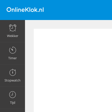
Wekker
Timer
Stopwatch
Tijd