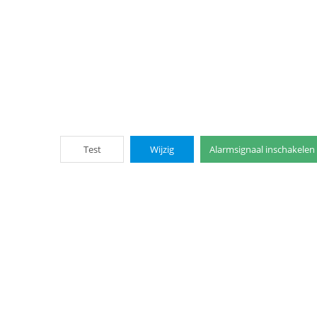
Test
Wijzig
Alarmsignaal inschakelen