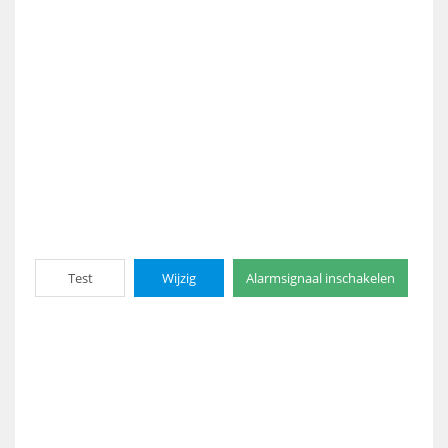
Test
Wijzig
Alarmsignaal inschakelen