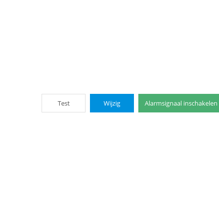
Test
Wijzig
Alarmsignaal inschakelen