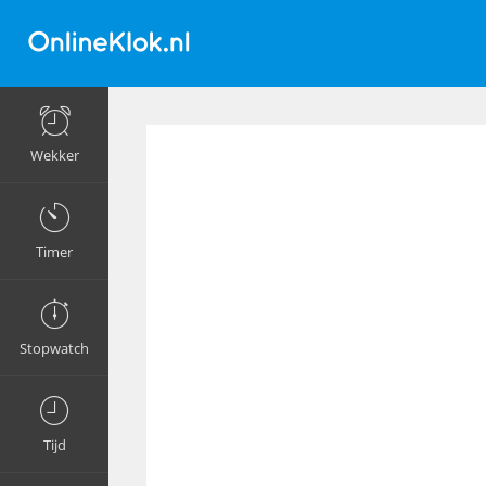
Wekker
Timer
Stopwatch
Tijd