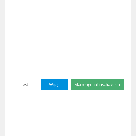
Test
Wijzig
Alarmsignaal inschakelen