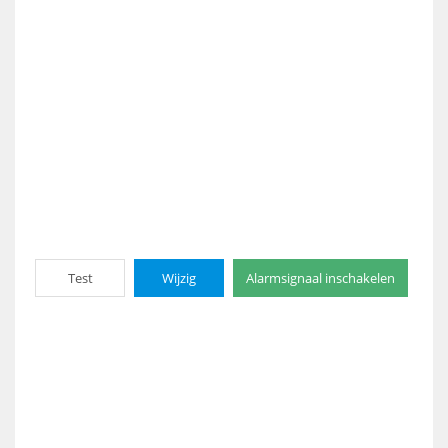
Test
Wijzig
Alarmsignaal inschakelen