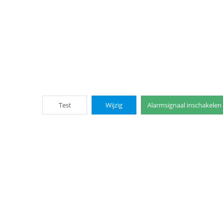
Test
Wijzig
Alarmsignaal inschakelen