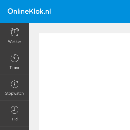
Wekker
Timer
Stopwatch
Tijd