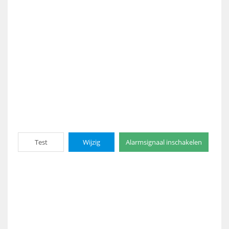
Test
Wijzig
Alarmsignaal inschakelen