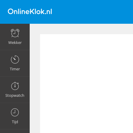
Wekker
Timer
Stopwatch
Tijd