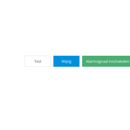
Test
Wijzig
Alarmsignaal inschakelen