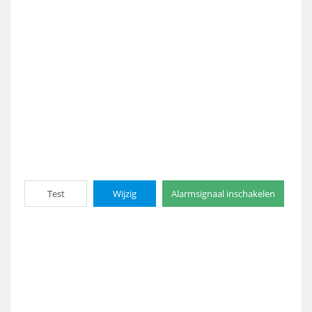
Test
Wijzig
Alarmsignaal inschakelen