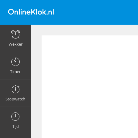
Wekker
Timer
Stopwatch
Tijd