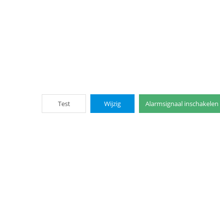
Test
Wijzig
Alarmsignaal inschakelen