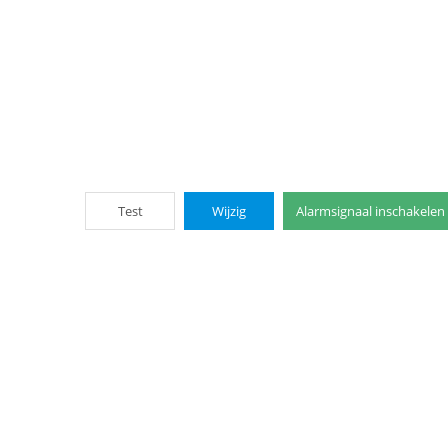
Test
Wijzig
Alarmsignaal inschakelen