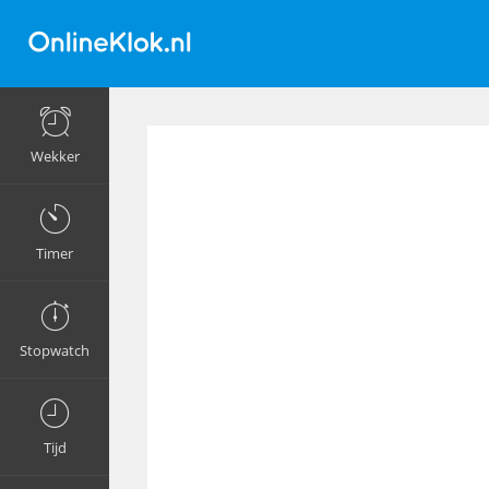
Wekker
Timer
Stopwatch
Tijd