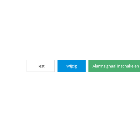
Test
Wijzig
Alarmsignaal inschakelen