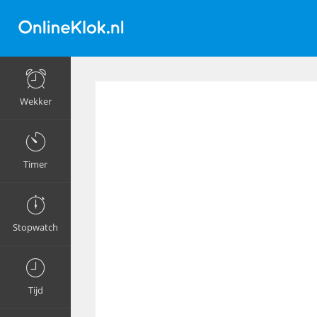
Wekker
Timer
Stopwatch
Tijd