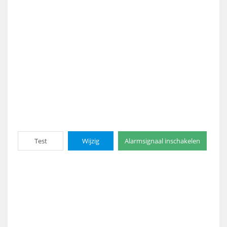
Test
Wijzig
Alarmsignaal inschakelen