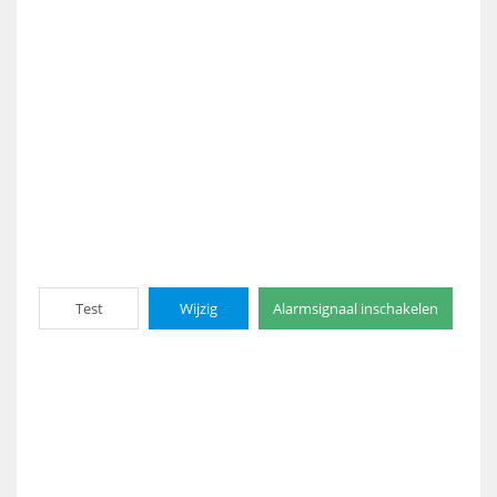
Test
Wijzig
Alarmsignaal inschakelen