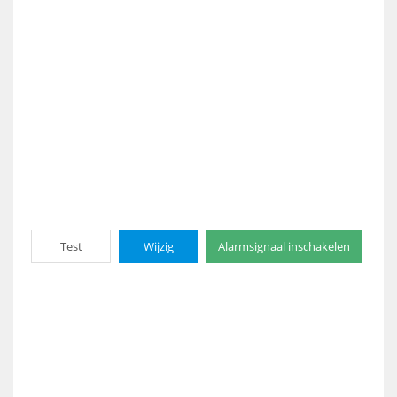
Test
Wijzig
Alarmsignaal inschakelen