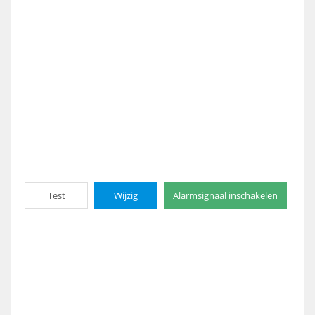
Test
Wijzig
Alarmsignaal inschakelen