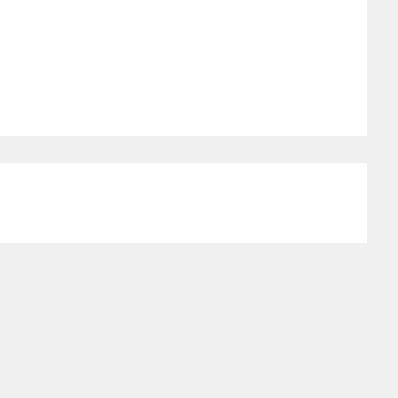
:51
18:52
18:53
18:54