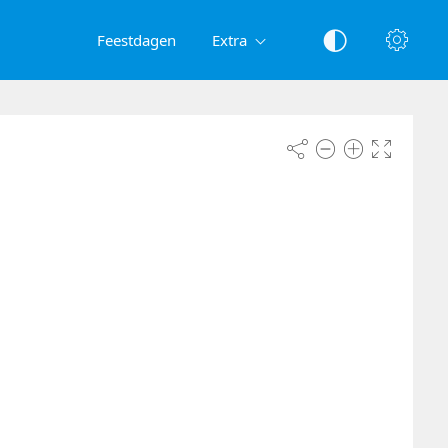
Feestdagen
Extra