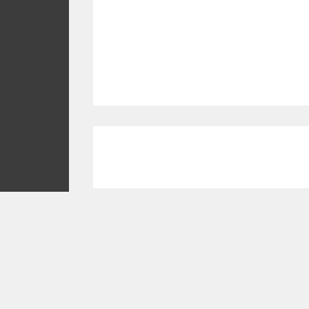
Stel een alarm in voor de specifiek t
18:44
18:45
18:46
18:55