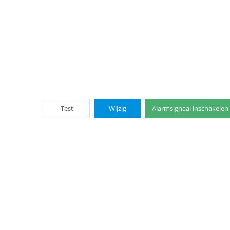
Test
Wijzig
Alarmsignaal inschakelen