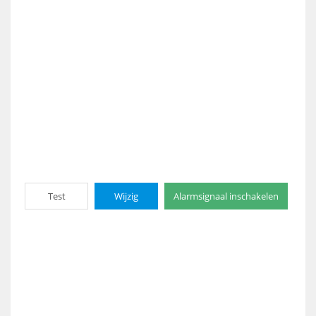
Test
Wijzig
Alarmsignaal inschakelen