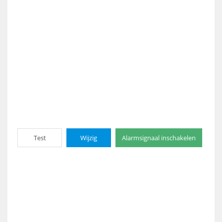
Test
Wijzig
Alarmsignaal inschakelen