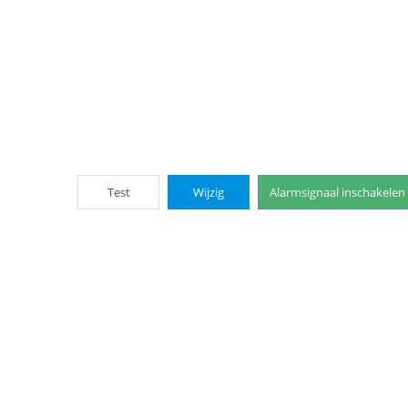
Test
Wijzig
Alarmsignaal inschakelen