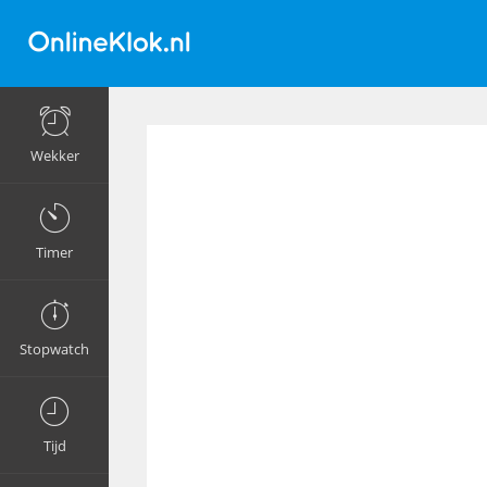
Wekker
Timer
Stopwatch
Tijd