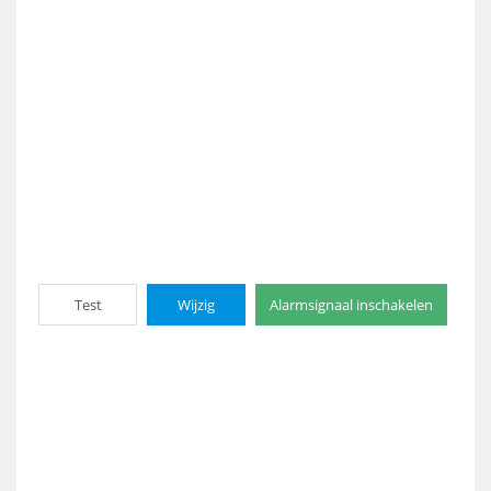
Test
Wijzig
Alarmsignaal inschakelen