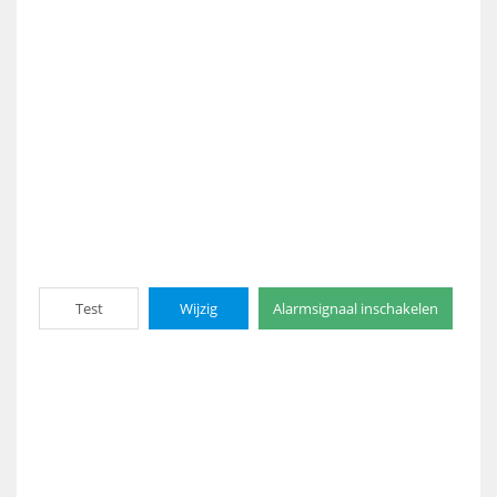
Test
Wijzig
Alarmsignaal inschakelen