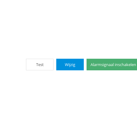
Test
Wijzig
Alarmsignaal inschakelen