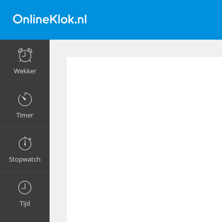
Wekker
Timer
Stopwatch
Tijd