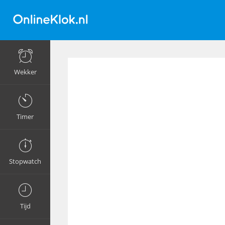
Wekker
Timer
Stopwatch
Tijd