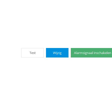
Test
Wijzig
Alarmsignaal inschakelen