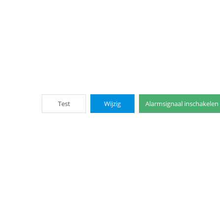
Test
Wijzig
Alarmsignaal inschakelen