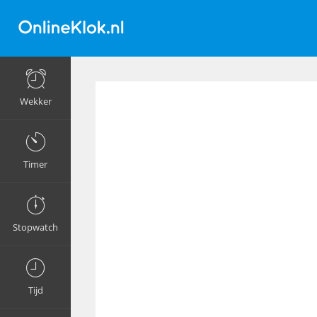
Wekker
Timer
Stopwatch
Tijd