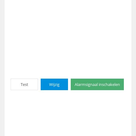
Test
Wijzig
Alarmsignaal inschakelen