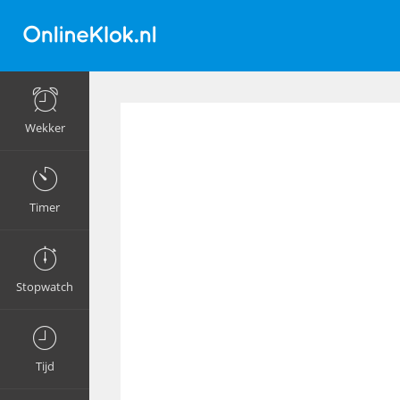
Wekker
Timer
Stopwatch
Tijd